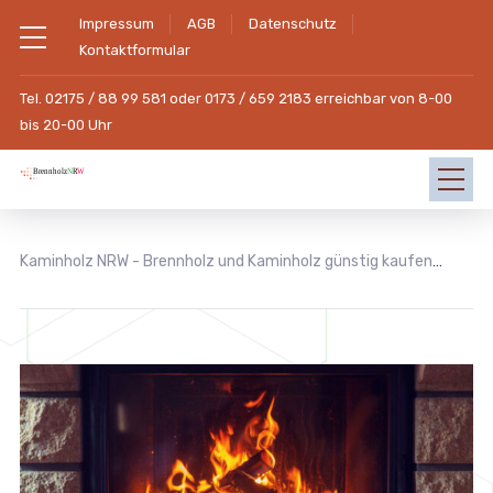
Impressum
AGB
Datenschutz
Kontaktformular
Tel. 02175 / 88 99 581 oder 0173 / 659 2183 erreichbar von 8-00
bis 20-00 Uhr
Kaminholz NRW - Brennholz und Kaminholz günstig kaufen