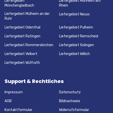
Liefergebiet
Liefergebiet Monheim am
Mönchengladbach
Rhein
Liefergebiet Mülheim an der
Liefergebiet Neuss
Ruhr
Liefergebiet Odenthal
Liefergebiet Pulheim
Liefergebiet Ratingen
Liefergebiet Remscheid
Liefergebiet Rommerskirchen
Liefergebiet Solingen
Liefergebiet Velbert
Liefergebiet Willich
Liefergebiet Wülfrath
Support & Rechtliches
Impressum
Datenschutz
AGB
Bildnachweis
Kontaktformular
Widerrufsformular