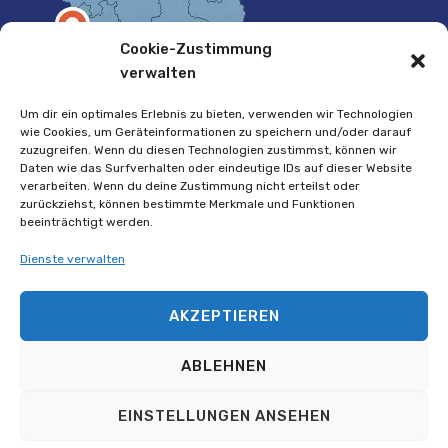
Cookie-Zustimmung
verwalten
Um dir ein optimales Erlebnis zu bieten, verwenden wir Technologien
wie Cookies, um Geräteinformationen zu speichern und/oder darauf
zuzugreifen. Wenn du diesen Technologien zustimmst, können wir
Daten wie das Surfverhalten oder eindeutige IDs auf dieser Website
verarbeiten. Wenn du deine Zustimmung nicht erteilst oder
zurückziehst, können bestimmte Merkmale und Funktionen
beeinträchtigt werden.
Dienste verwalten
Copyright © 2017-2025
Anna Holz Handel
AKZEPTIEREN
Inhaberin: Ganna
Onipchenko, Alle Rechte
vorbehalten. Webseite-
ABLEHNEN
Entwicklung u. Wartung:
Witali Braslawski, Witalex
Webdesign Marketing
EINSTELLUNGEN ANSEHEN
und Werbeagentur