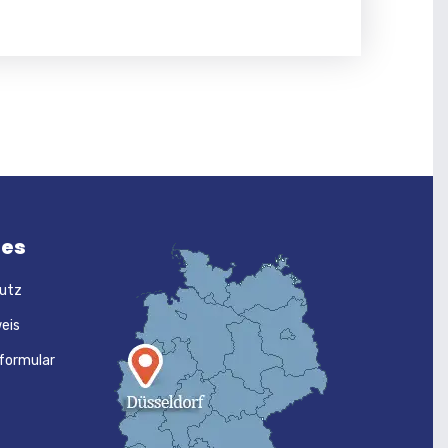
hes
utz
eis
formular