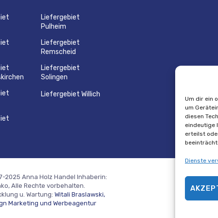
iet
Liefergebiet
Pulheim
iet
Liefergebiet
Remscheid
iet
Liefergebiet
kirchen
Solingen
iet
Liefergebiet Willich
Um dir ein 
um Gerätein
diesen Tech
iet
eindeutige 
erteilst od
beeinträcht
Dienste ver
7-2025 Anna Holz Handel Inhaberin:
o, Alle Rechte vorbehalten.
AKZEP
klung u. Wartung:
Witali Braslawski,
ign Marketing und Werbeagentur