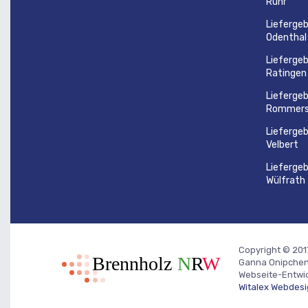
Ruhr
Liefergeb
Odenthal
Liefergeb
Ratingen
Liefergeb
Rommers
Liefergeb
Velbert
Liefergeb
Wülfrath
Copyright © 201
Ganna Onipchenk
Webseite-Entwic
Witalex Webdes