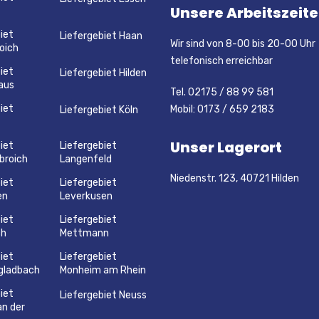
Unsere Arbeitszeit
iet
Liefergebiet Haan
Wir sind von 8-00 bis 20-00 Uhr
oich
telefonisch erreichbar
iet
Liefergebiet Hilden
aus
Tel. 02175 / 88 99 581
iet
Mobil: 0173 / 659 2183
Liefergebiet Köln
Unser Lagerort
iet
Liefergebiet
broich
Langenfeld
Niedenstr. 123, 40721 Hilden
iet
Liefergebiet
en
Leverkusen
iet
Liefergebiet
ch
Mettmann
iet
Liefergebiet
gladbach
Monheim am Rhein
iet
Liefergebiet Neuss
an der