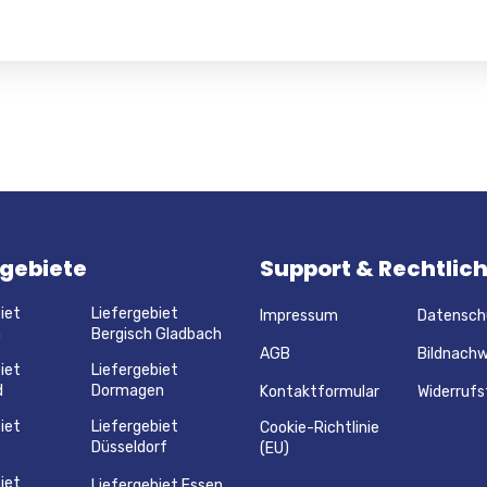
rgebiete
Support & Rechtlic
iet
Liefergebiet
Impressum
Datensch
m
Bergisch Gladbach
AGB
Bildnachw
iet
Liefergebiet
d
Dormagen
Kontaktformular
Widerrufs
iet
Liefergebiet
Cookie-Richtlinie
Düsseldorf
(EU)
iet
Liefergebiet Essen