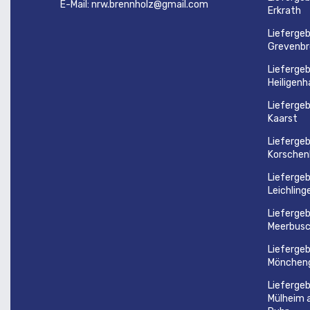
E-Mail: nrw.brennholz@gmail.com
Erkrath
Liefergeb
Grevenbr
Liefergeb
Heiligenh
Liefergeb
Kaarst
Liefergeb
Korschen
Liefergeb
Leichling
Liefergeb
Meerbus
Liefergeb
Mönchen
Liefergeb
Mülheim 