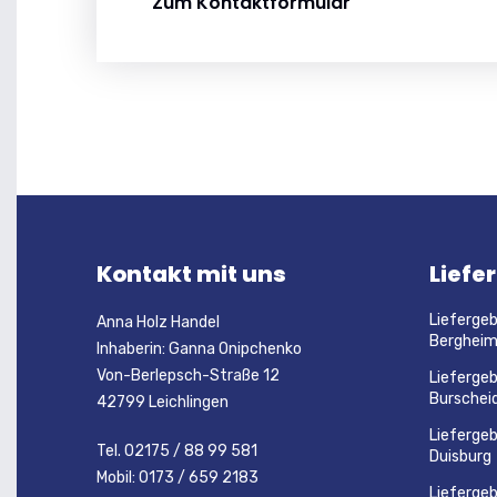
Zum Kontaktformular
Kontakt mit uns
Liefe
Liefergeb
Anna Holz Handel
Berghei
Inhaberin: Ganna Onipchenko
Von-Berlepsch-Straße 12
Liefergeb
Burschei
42799 Leichlingen
Liefergeb
Tel. 02175 / 88 99 581
Duisburg
Mobil: 0173 / 659 2183
Liefergeb