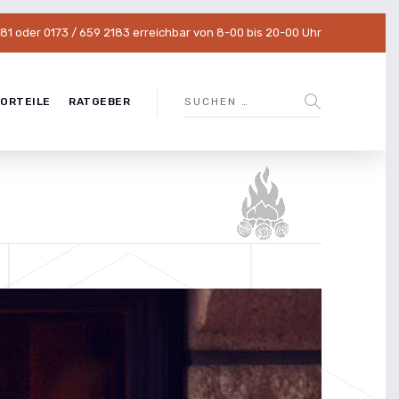
581 oder 0173 / 659 2183 erreichbar von 8-00 bis 20-00 Uhr
VORTEILE
RATGEBER