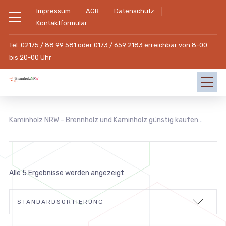
Impressum
AGB
Datenschutz
Kontaktformular
Tel. 02175 / 88 99 581 oder 0173 / 659 2183 erreichbar von 8-00
bis 20-00 Uhr
Kaminholz NRW - Brennholz und Kaminholz günstig kaufen
Ang
Alle 5 Ergebnisse werden angezeigt